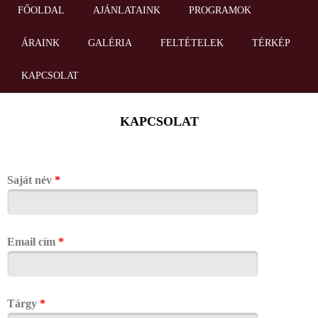
FŐOLDAL
AJÁNLATAINK
PROGRAMOK
ÁRAINK
GALÉRIA
FELTÉTELEK
TÉRKÉP
KAPCSOLAT
KAPCSOLAT
Saját név
*
Email cím
*
Tárgy
*