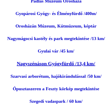
Padlás Múzeum Orosháza
Gyopárosi Gyógy- és Élményfürdő /400m/
Orosházán Múzeum, Kútmúzeum, képtár
Nagymágocsi kastély és park megtekintése /13 km/
Gyulai vár /45 km/
Nagyszénáson Gyógyfürdő /13,4 km/
Szarvasi arborétum, hajókirándulással /50 km/
Ópusztaszeren a Feszty körkép megtekintése
Szegedi vadaspark / 60 km/