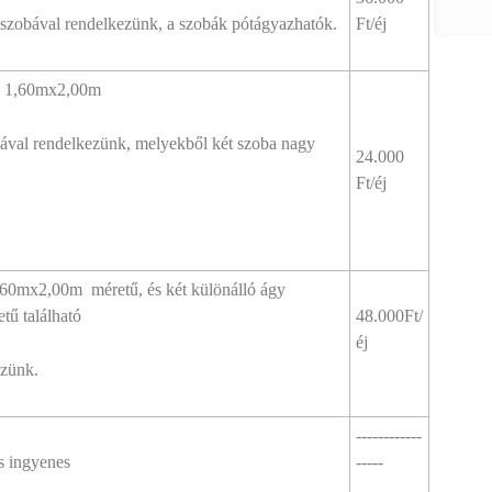
 szobával rendelkezünk, a szobák pótágyazhatók.
Ft/éj
te 1,60mx2,00m
bával rendelkezünk, melyekből két szoba nagy
24.000
Ft/éj
,60mx2,00m méretű, és két különálló ágy
ű található
48.000Ft/
éj
ezünk.
------------
s ingyenes
-----