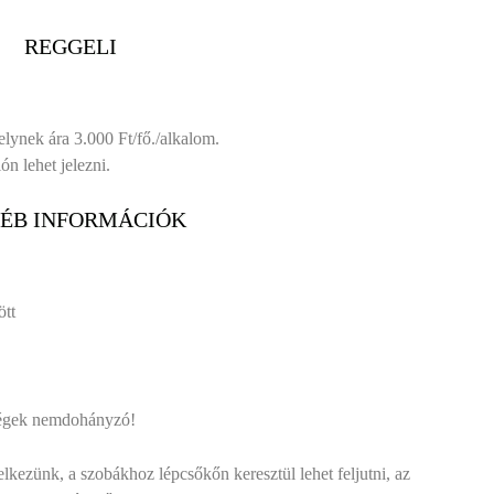
REGGELI
lynek ára 3.000 Ft/fő./alkalom.
n lehet jelezni.
ÉB INFORMÁCIÓK
ött
ségek nemdohányzó!
kezünk, a szobákhoz lépcsőkőn keresztül lehet feljutni, az