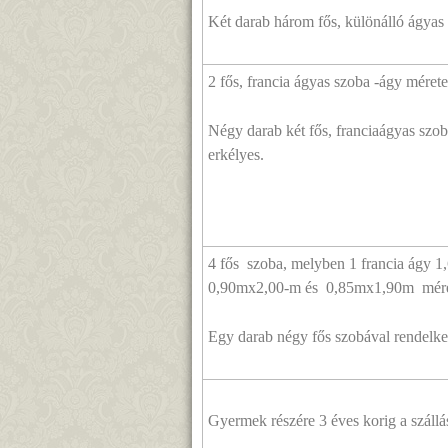
Két darab három fős, különálló ágyas
2 fős, francia ágyas szoba -ágy mére
Négy darab két fős, franciaágyas szo
erkélyes.
4 fős szoba, melyben 1 francia ágy 1
0,90mx2,00-m és 0,85mx1,90m méret
Egy darab négy fős szobával rendelk
Gyermek részére 3 éves korig a szállá