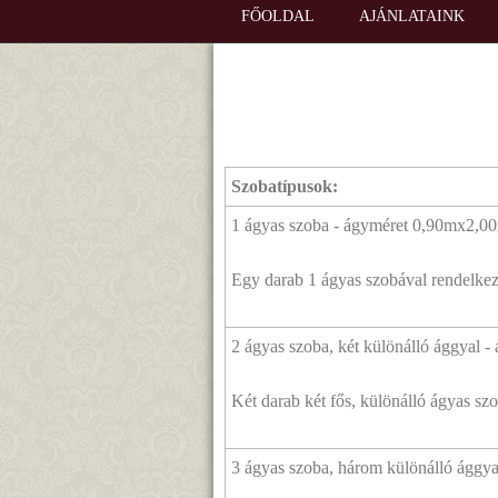
FŐOLDAL
AJÁNLATAINK
Szobatípusok:
1 ágyas szoba - ágyméret 0,90mx2,0
Egy darab 1 ágyas szobával rendelke
2 ágyas szoba, két különálló ággyal 
Két darab két fős, különálló ágyas sz
3 ágyas szoba, három különálló ággy