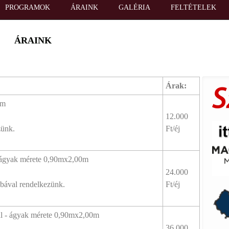
PROGRAMOK
ÁRAINK
GALÉRIA
FELTÉTELEK
ÁRAINK
Árak:
0m
12.000
zünk.
Ft/éj
- ágyak mérete 0,90mx2,00m
24.000
obával rendelkezünk.
Ft/éj
al - ágyak mérete 0,90mx2,00m
36.000