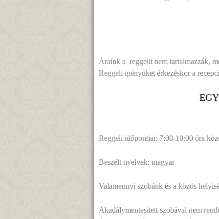
Áraink a reggelit nem tartalmazzák, me
Reggeli igényüket érkezéskor a recepció
EGY
Reggeli időpontjai: 7:00-10:00 óra köz
Beszélt nyelvek: magyar
Valamennyi szobánk és a közös helyi
Akadálymentesített szobával nem rendel