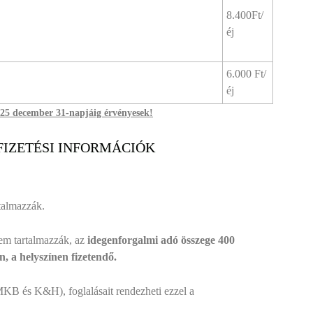
8.400Ft/
éj
6.000 Ft/
éj
025 december 31-napjáig érvényesek!
FIZETÉSI INFORMÁCIÓK
rtalmazzák.
em tartalmazzák, az
idegenforgalmi adó összege 400
n, a helyszínen fizetendő.
KB és K&H), foglalásait rendezheti ezzel a