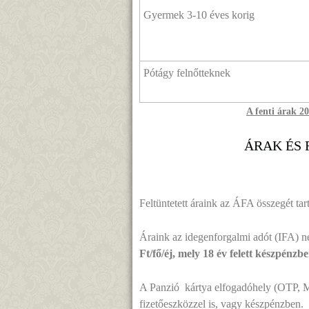
Gyermek 3-10 éves korig
Pótágy felnőtteknek
A fenti árak 2
ÁRAK ÉS 
Feltüntetett áraink az ÁFA összegét ta
Áraink az idegenforgalmi adót (IFA) n
Ft/fő/éj, mely 18 év felett készpénzbe
A Panzió kártya elfogadóhely (OTP, M
fizetőeszközzel is, vagy készpénzben.