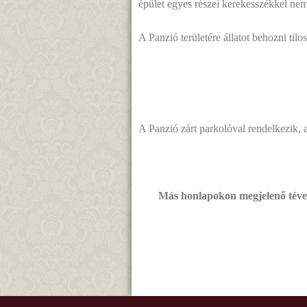
épület egyes részei kerekesszékkel ne
A Panzió területére állatot behozni tilos
A Panzió zárt parkolóval rendelkezik,
Más honlapokon megjelenő téves 