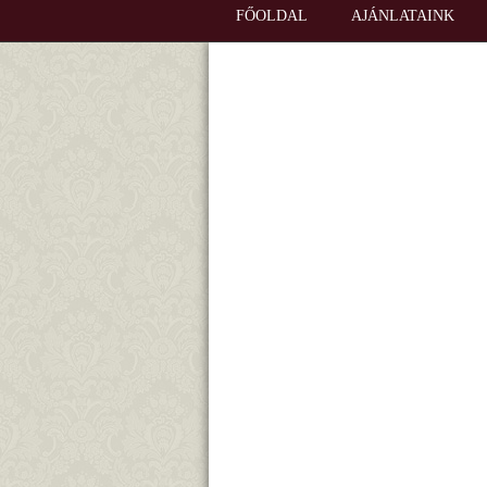
FŐOLDAL
AJÁNLATAINK